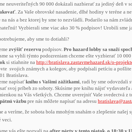
me neuveriteľných 90 000 dokázali nazbierať za jediný deň v 
akovať
. Za Vaše obrovské nasadenie, dlhé hodiny v teréne a ne
e na nás a bez ktorej by sme to nezvládli. Podarilo sa nám zvl
ateľnú! Vyzbierali sme viac ako 30 % podpisov! Urobili sme jas
potrebujeme, aby sme to dotiahli?
eme
zvýšiť rezervu
podpisov.
Pro hazard lobby sa snaží spoc
sme sa vyhli týmto podozreniam chceme ešte vyzbierať 10 000
ok
si stiahnite na
http://bratislava.
zastavmehazard.sk/o-projekt
vte svojich známych a kolegov, aby podpísali petíciu a pošlite
01 Bratislava.
eme napísať
knihu s Vašimi zážitkami
, radi by sme odovzdali 
sať svoj príbeh zo soboty. Skúsime pre knihu nájsť vydavateľa 
ienkou na Vás všetkých. Chceme uverejniť Vaše svedectvá z t
spätnú väzbu
pre nás môžete napísať na adresu
bratislava@zas
 a veríme, že sobota bola mnohým snahám o zlepšenie našej sp
 veci.
sme vás ešte pozvali na
after párty v tento piatok. o 18:30 v