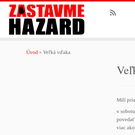
Skip
Úvod
»
Veľká vďaka
to
content
Veľ
Milí pria
v sobotu
povedať 
viac ak