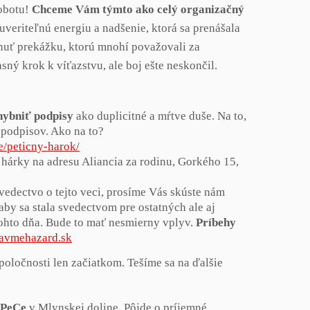
sobotu!
Chceme Vám týmto ako celý organizačný
uveriteľnú energiu a nadšenie, ktorá sa prenášala
ádnuť prekážku, ktorú mnohí považovali za
ný krok k víťazstvu, ale boj ešte neskončil.
hybniť podpisy
ako duplicitné a mŕtve duše. Na to,
 podpisov. Ako na to?
e/
peticny-harok/
 hárky na adresu Aliancia za rodinu, Gorkého 15,
svedectvo o tejto veci, prosíme Vás skúste nám
aby sa stala svedectvom pre ostatných ale aj
ohto dňa. Bude to mať nesmierny vplyv.
Príbehy
tavmehazard.sk
oločnosti len začiatkom. Tešíme sa na ďalšie
 UPeCe
v Mlynskej doline. Pôjde o príjemné