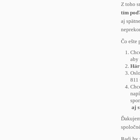
Z toho s
tím poď
aj spätn
neprekon
Čo ešte 
Chc
aby 
Hár
Oslo
811 
Chc
napí
spom
aj 
Ďakujeme
spoločné
Radi by 