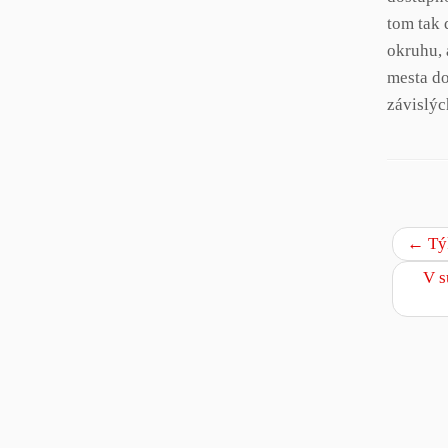
tom tak 
okruhu, 
mesta do
závislýc
←
Týk
V s