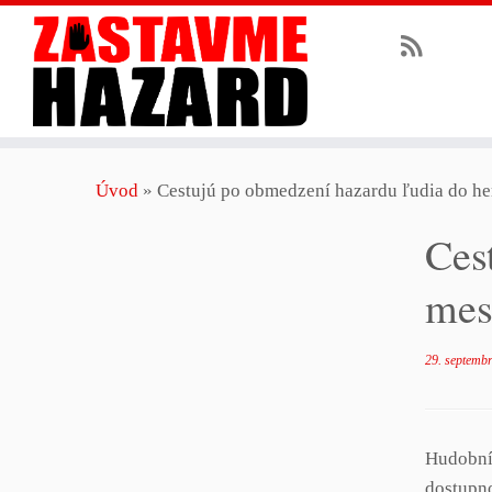
Skip
Úvod
»
Cestujú po obmedzení hazardu ľudia do he
to
content
Ces
mes
29. septemb
Hudobník
dostupno