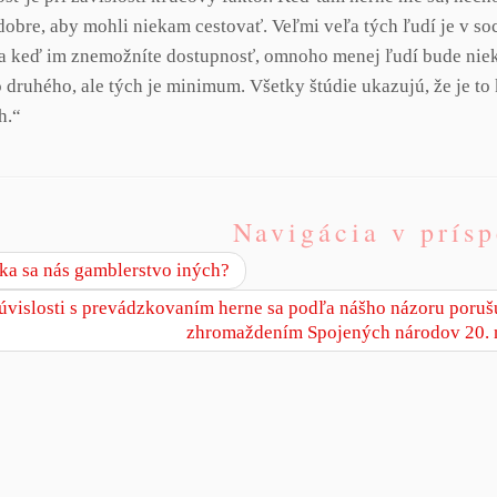
dobre, aby mohli niekam cestovať. Veľmi veľa tých ľudí je v so
a keď im znemožníte dostupnosť, omnoho menej ľudí bude niekam
 druhého, ale tých je minimum. Všetky štúdie ukazujú, že je t
h.“
Navigácia v prís
a sa nás gamblerstvo iných?
úvislosti s prevádzkovaním herne sa podľa nášho názoru poruš
zhromaždením Spojených národov 20.