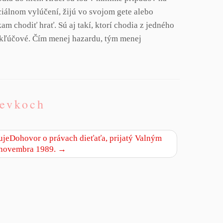
ciálnom vylúčení, žijú vo svojom gete alebo
 chodiť hrať. Sú aj takí, ktorí chodia z jedného
o kľúčové. Čím menej hazardu, tým menej
pevkoch
ujeDohovor o právach dieťaťa, prijatý Valným
 novembra 1989.
→