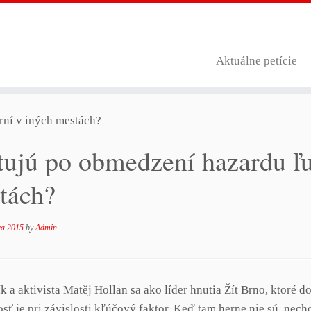
Aktuálne petície
rní v iných mestách?
tujú po obmedzení hazardu ľu
tách?
ra 2015
by
Admin
 a aktivista Matěj Hollan sa ako líder hnutia Žít Brno, ktoré d
sť je pri závislosti kľúčový faktor. Keď tam herne nie sú, nech