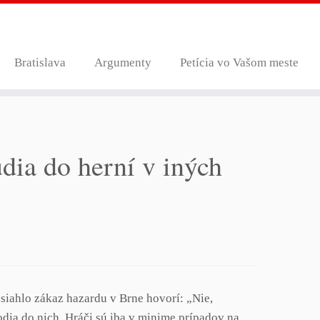
Bratislava
Argumenty
Petícia vo Vašom meste
dia do herní v iných
osiahlo zákaz hazardu v Brne hovorí: „Nie,
odia do nich. Hráči sú iba v minime prípadov na